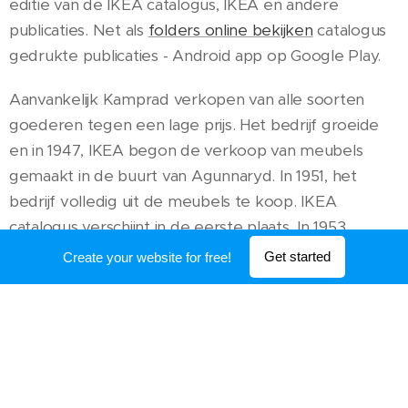
editie van de IKEA catalogus, IKEA en andere
publicaties. Net als
folders online bekijken
catalogus
gedrukte publicaties - Android app op Google Play.
Aanvankelijk Kamprad verkopen van alle soorten
goederen tegen een lage prijs. Het bedrijf groeide
en in 1947, IKEA begon de verkoop van meubels
gemaakt in de buurt van Agunnaryd. In 1951, het
bedrijf volledig uit de meubels te koop. IKEA
catalogus verschijnt in de eerste plaats. In 1953
opende hij de eerste showroom in Älmhult in het
Get started
Create your website for free!
zuiden van Zweden, en een paar jaar later besloten
om de klant is eigenaar van hun meubels samen. is 's
werelds grootste IKEA-winkel in Stockholm sinds
1965. In 1973, Zurich opende de eerste IKEA
woonwarenhuis buiten Scandinavië.